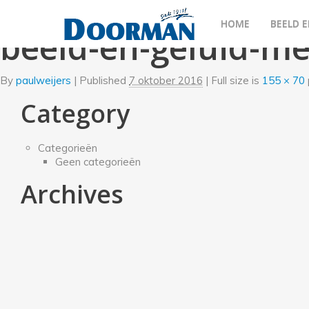
←
Beeld en Geluid
HOME
BEELD E
beeld-en-geluid-m
By
paulweijers
|
Published
7 oktober 2016
| Full size is
155 × 70
Category
Categorieën
Geen categorieën
Archives