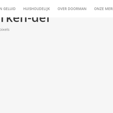
N GELUID
HUISHOUDELIJK
OVER DOORMAN
ONZE MER
erken-def
pixels