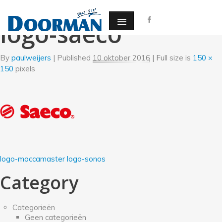
←
Onze merken
logo-saeco
By
paulweijers
|
Published
10 oktober 2016
| Full size is
150 ×
150
pixels
logo-moccamaster
logo-sonos
Category
Categorieën
Geen categorieën