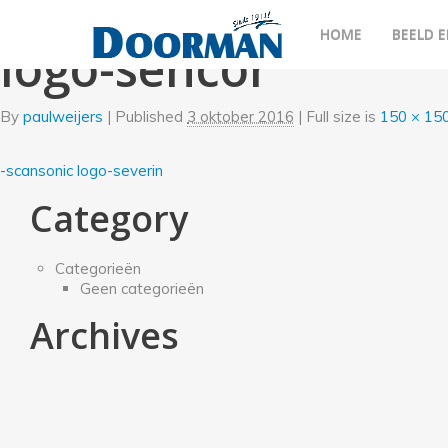
←
Onze merken
HOME
BEELD E
logo-sencor
By
paulweijers
|
Published
3 oktober 2016
| Full size is
150 × 15
-scansonic
logo-severin
Category
Categorieën
Geen categorieën
Archives