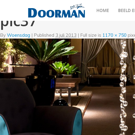
←
Gezond tandvlees
HOME
BEELD E
pic37
By
Woensdag
|
Published
3 juli 2013
| Full size is
1170 × 750
pix