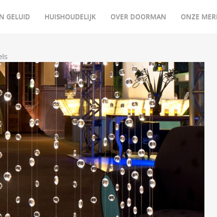
N GELUID
HUISHOUDELIJK
OVER DOORMAN
ONZE MER
els