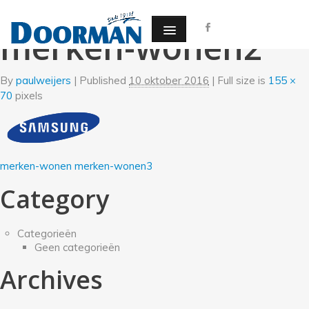
←
Wonen, wassen en drogen
merken-wonen2
By
paulweijers
|
Published
10 oktober 2016
| Full size is
155 ×
70
pixels
merken-wonen
merken-wonen3
Category
Categorieën
Geen categorieën
Archives