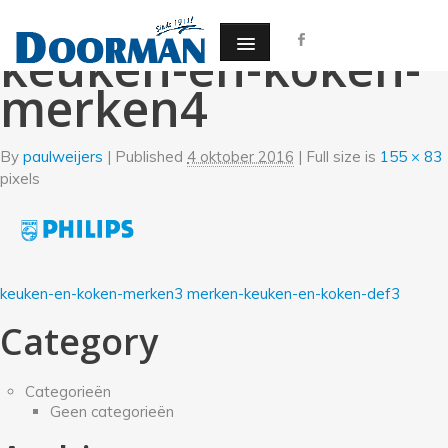
←
Keuken en koken
keuken-en-koken-
merken4
By
paulweijers
|
Published
4 oktober 2016
| Full size is
155 × 83
pixels
keuken-en-koken-merken3
merken-keuken-en-koken-def3
Category
Categorieën
Geen categorieën