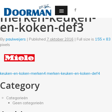
←
Keuken en koken
merken-keuken-
en-koken-def3
By
paulweijers
|
Published
7 oktober 2016
| Full size is
155 × 83
pixels
keuken-en-koken-merken4
merken-keuken-en-koken-def4
Category
Categorieën
Geen categorieën